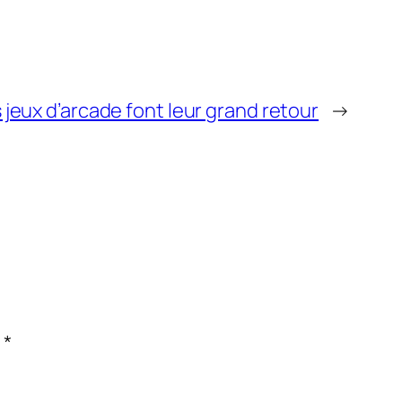
 jeux d’arcade font leur grand retour
→
c
*