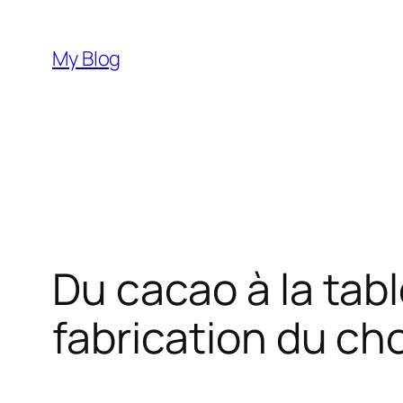
Aller
au
My Blog
contenu
Du cacao à la tabl
fabrication du ch